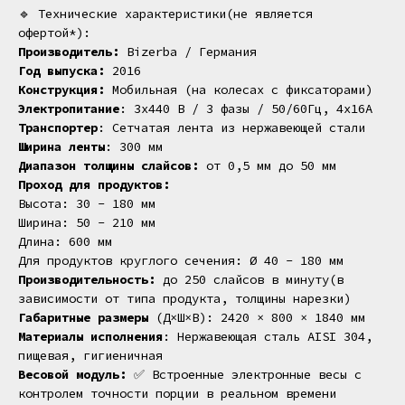
🔹 Технические характеристики(не является
офертой*):
Производитель:
Bizerba / Германия
Год выпуска:
2016
Конструкция:
Мобильная (на колесах с фиксаторами)
Электропитание
: 3х440 В / 3 фазы / 50/60Гц, 4х16А
Транспортер
: Сетчатая лента из нержавеющей стали
Ширина ленты
: 300 мм
Диапазон толщины слайсов:
от 0,5 мм до 50 мм
Проход для продуктов:
Высота: 30 - 180 мм
Ширина: 50 - 210 мм
Длина: 600 мм
Для продуктов круглого сечения: Ø 40 - 180 мм
Производительность:
до 250 слайсов в минуту(в
зависимости от типа продукта, толщины нарезки)
Габаритные размеры
(Д×Ш×В): 2420 × 800 × 1840 мм
Материалы исполнения
: Нержавеющая сталь AISI 304,
пищевая, гигиеничная
Весовой модуль:
✅ Встроенные электронные весы с
контролем точности порции в реальном времени