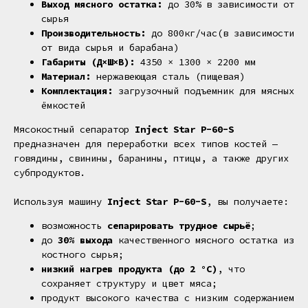
Выход мясного остатка:
до 30% в зависимости от
сырья
Производительность:
до 800кг/час(в зависимости
от вида сырья и барабана)
Габариты (Д×Ш×В):
4350 × 1300 × 2200 мм
Материал:
нержавеющая сталь (пищевая)
Комплектация:
загрузочный подъемник для мясных
ёмкостей
Мясокостный сепаратор
Inject Star
P-60-S
предназначен для переработки всех типов костей —
говядины, свинины, баранины, птицы, а также других
субпродуктов.
Используя машину
Inject Star P-60-S
, вы получаете:
возможность
сепарировать трудное сырьё
;
до
30% выхода
качественного мясного остатка из
костного сырья;
низкий нагрев продукта (до 2 °C)
, что
сохраняет структуру и цвет мяса;
продукт высокого качества с низким содержанием