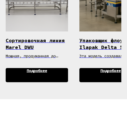
Сортировочная линия
Упаковщик флоуп
Marel DWU
Ilapak Delta 50
Мощная, продуманная до
Эта модель создавалас
мелочей сортировочная линия
тех, кто ценит качест
Marel DWU — это не просто
упаковки и надёжную р
Подробнее
Подробнее
оборудование, а
без простоев. Благода
интеллектуальный центр
системе Long Dwell он
управления весовой
обеспечивает герметич
фасовкой.
аккуратную запайку да
высокой скорости, а
энергоэффективность и
поддержка разных част
питания позволяют лег
интегрировать её в лю