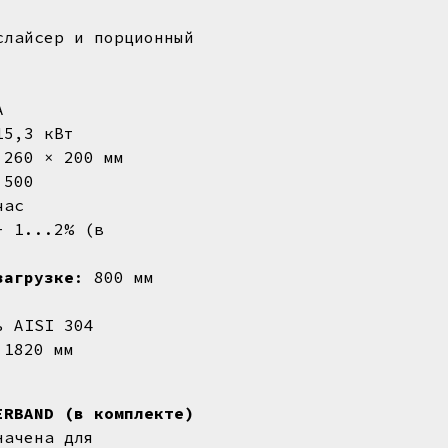
слайсер и порционный
А
15,3 кВт
 260 × 200 мм
 500
час
- 1...2% (в
загрузке
: 800 мм
ь AISI 304
 1820 мм
ERBAND (в комплекте)
начена для