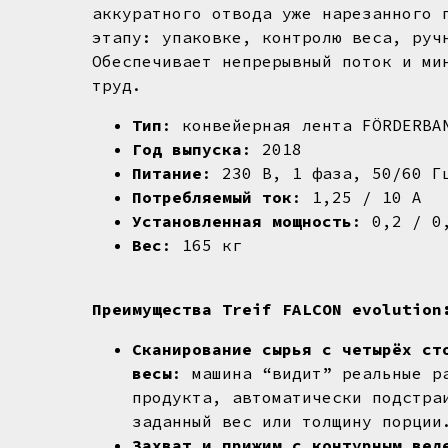
аккуратного отвода уже нарезанного 
этапу: упаковке, контролю веса, руч
Обеспечивает непрерывный поток и ми
труд.
Тип
: конвейерная лента FÖRDERBA
Год выпуска
: 2018
Питание
: 230 В, 1 фаза, 50/60 Г
Потребляемый ток
: 1,25 / 10 А
Установленная мощность
: 0,2 / 0
Вес
: 165 кг
Преимущества Treif FALCON evolution
Сканирование сырья с четырёх ст
весы
: машина “видит” реальные р
продукта, автоматически подстра
заданный вес или толщину порции
Захват и прижим с контурным вед