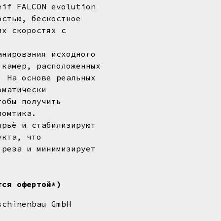
eif FALCON evolution
остью, бескостное
их скоростях с
анирования исходного
 камер, расположенных
. На основе реальных
оматически
тобы получить
ломтика.
ырьё и стабилизируют
укта, что
 реза и минимизирует
тся офертой*)
schinenbau GmbH