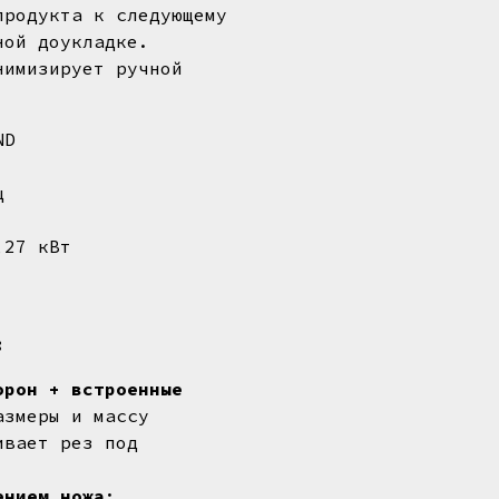
продукта к следующему
ной доукладке.
нимизирует ручной
ND
ц
,27 кВт
:
орон + встроенные
азмеры и массу
ивает рез под
.
ением ножа
: