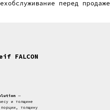
ехобслуживание перед продаже
eif FALCON
olution
—
весу и толщине
 порции, толщину