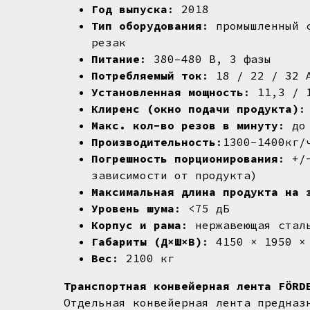
Год выпуска
: 2018
Тип оборудования
: промышленный 
резак
Питание
: 380–480 В, 3 фазы
Потребляемый ток
: 18 / 22 / 32 
Установленная мощность
: 11,3 / 
Клиренс (окно подачи продукта)
:
Макс. кол-во резов в минуту
: до
Производительность
:1300-1400кг/
Погрешность порционирования
: +/
зависимости от продукта)
Максимальная длина продукта на 
Уровень шума
: <75 дБ
Корпус и рама
: нержавеющая стал
Габариты (Д×Ш×В)
: 4150 × 1950 ×
Вес
: 2100 кг
Транспортная конвейерная лента FÖRD
Отдельная конвейерная лента предназ