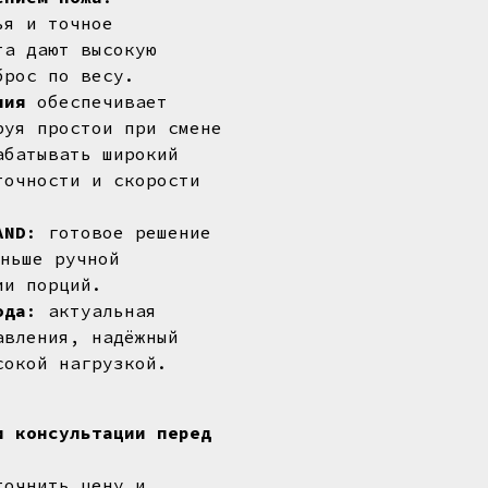
ья и точное
та дают высокую
брос по весу.
ания
обеспечивает
руя простои при смене
абатывать широкий
точности и скорости
AND
: готовое решение
ньше ручной
ии порций.
ода
: актуальная
авления, надёжный
сокой нагрузкой.
и консультации перед
точнить цену и