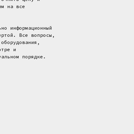
им на все
ьно информационный
ертой. Все вопросы,
 оборудования,
отре и
уальном порядке.