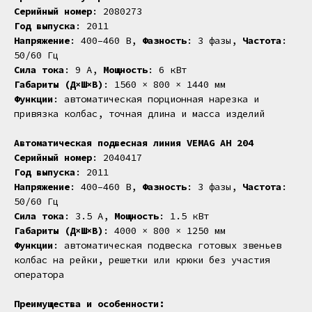
Серийный номер
: 2080273
Год выпуска
: 2011
Напряжение
: 400–460 В,
Фазность
: 3 фазы,
Частота
:
50/60 Гц
Сила тока
: 9 А,
Мощность
: 6 кВт
Габариты (Д×Ш×В)
: 1560 × 800 × 1440 мм
Функции
: автоматическая порционная нарезка и
привязка колбас, точная длина и масса изделий
Автоматическая подвесная линия VEMAG AH 204
Серийный номер
: 2040417
Год выпуска
: 2011
Напряжение
: 400–460 В,
Фазность
: 3 фазы,
Частота
:
50/60 Гц
Сила тока
: 3.5 А,
Мощность
: 1.5 кВт
Габариты (Д×Ш×В)
: 4000 × 800 × 1250 мм
Функции
: автоматическая подвеска готовых звеньев
колбас на рейки, решетки или крюки без участия
оператора
Преимущества и особенности: