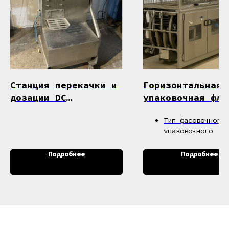
Станция перекачки и
Горизонтальная
дозации DC
упаковочная фло
Norris370/iST
машина PFM BG
Тип фасовочного 
упаковочного
оборудования: Уп
ный аппарат
Подробнее
Подробнее