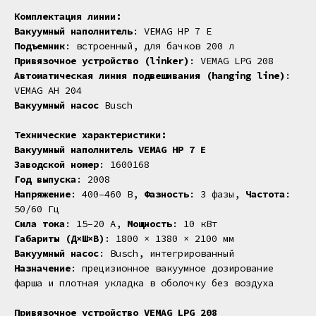
Комплектация линии:
Вакуумный наполнитель
: VEMAG HP 7 E
Подъемник
: встроенный, для бачков 200 л
Привязочное устройство (linker)
: VEMAG LPG 208
Автоматическая линия подвешивания (hanging line)
:
VEMAG AH 204
Вакуумный насос
Busch
Технические характеристики:
Вакуумный наполнитель VEMAG HP 7 E
Заводской номер
: 1600168
Год выпуска
: 2008
Напряжение
: 400–460 В,
Фазность
: 3 фазы,
Частота
:
50/60 Гц
Сила тока
: 15–20 А,
Мощность
: 10 кВт
Габариты (Д×Ш×В)
: 1800 × 1380 × 2100 мм
Вакуумный насос
: Busch, интегрированный
Назначение
: прецизионное вакуумное дозирование
фарша и плотная укладка в оболочку без воздуха
Привязочное устройство VEMAG LPG 208