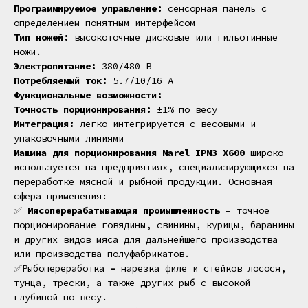
Программируемое управление:
сенсорная панель с
определением понятным интерфейсом
Тип ножей:
высокоточные дисковые или гильотинные
ножи.
Электропитание:
380/480 В
Потребляемый ток:
5.7/10/16 А
Функциональные возможности:
Точность порционирования:
±1% по весу
Интеграция:
легко интегрируется с весовыми и
упаковочными линиями
Машина для порционирования Marel IPM3 X600
широко
используется на предприятиях, специализирующихся на
переработке мясной и рыбной продукции. Основная
сфера применения:
✅
Мясоперерабатывающая промышленность
– точное
порционирование говядины, свинины, курицы, баранины
и других видов мяса для дальнейшего производства
или производства полуфабрикатов.
✅Рыбопереработка
–
нарезка филе и стейков лосося,
тунца, трески, а также других рыб с высокой
глубиной по весу.