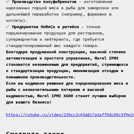
✅
Производство полуфабрикатов
– изготовление
нарезанных порций мяса и рыбы для заморозки или
дальнейшей переработки (например, формовки в
котлеты).
✅
Предприятия HoReCa и ритейла
– точное
порционирование продукции для ресторанов,
супермаркетов и кейтеринга, где требуется
стандартизированный вес каждого товара.
Благодаря продуманной конструкции, высокой степени
автоматизации и простоте управления, Marel IPM3
становится незаменимым для предприятий, стремящихся
к стандартизации продукции, минимизации отходов и
повышению производительности.
Если вы надежное решение для порционирования мяса и
рыбы с незначительными потерями и высокой
надежностью, Marel IPM3 X600 станет лучшим выбором
для вашего бизнеса!
https://rutube.ru/video/239cc2c45a817a3aff9dc69c5f9e2
Смотрите также