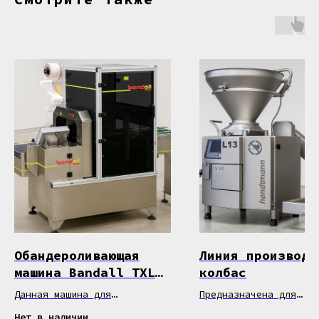
Обандероливающая
Линия производс
машина Bandall TXL
колбас
32/20-102
Данная машина для
Предназначена для
обандероливания
является
автоматизации процесс
Нет в наличии