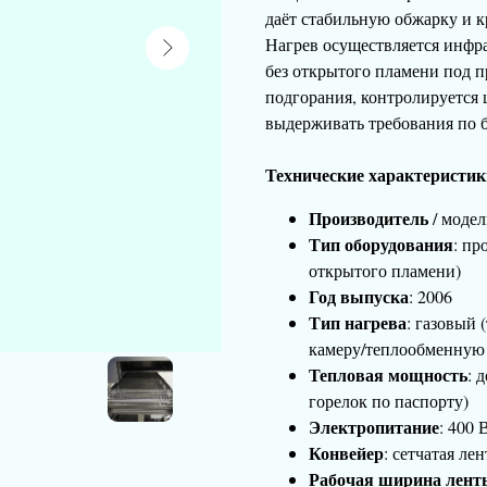
даёт стабильную обжарку и к
Нагрев осуществляется инфр
без открытого пламени под п
подгорания, контролируется
выдерживать требования по б
Технические характеристики
Производитель
/ моде
Тип оборудования
: п
открытого пламени)
Год выпуска
: 2006
Тип нагрева
: газовый 
камеру/теплообменную 
Тепловая мощность
: 
горелок по паспорту)
Электропитание
: 400 
Конвейер
: сетчатая ле
Рабочая ширина лент