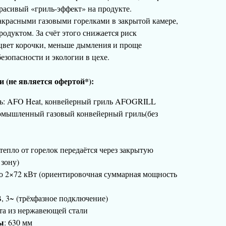
расивый «гриль-эффект» на продукте.
акрасными газовыми горелками в закрытой камере,
родуктом. За счёт этого снижается риск
 цвет корочки, меньше дымления и проще
езопасности и экологии в цехе.
 (не является офертой*):
ль: AFO Heat, конвейерный гриль AFOGRILL
ромышленный газовый конвейерный гриль(без
(тепло от горелок передаётся через закрытую
зону)
до 2×72 кВт (ориентировочная суммарная мощность
В, 3~ (трёхфазное подключение)
нта из нержавеющей стали
ы
: 630 мм