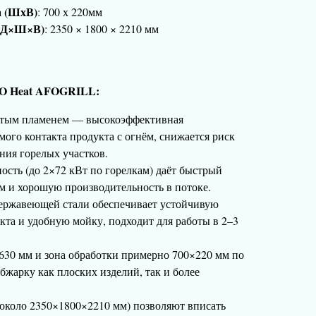
а (ШхВ)
: 700 х 220мм
 (Д×Ш×В)
: 2350 × 1800 × 2210 мм
FO Heat AFOGRILL:
рытым пламенем — высокоэффективная
мого контакта продукта с огнём, снижается риск
ния горелых участков.
ость (до 2×72 кВт по горелкам) даёт быстрый
м и хорошую производительность в потоке.
нержавеющей стали обеспечивает устойчивую
кта и удобную мойку, подходит для работы в 2–3
630 мм и зона обработки примерно 700×220 мм по
бжарку как плоских изделий, так и более
около 2350×1800×2210 мм) позволяют вписать