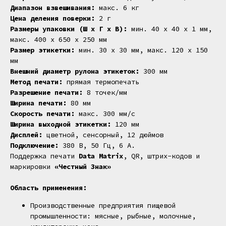
Диапазон взвешивания:
макс. 6 кг
Цена деления поверки:
2 г
Размеры упаковки (Ш x Г x В):
мин. 40 x 40 x 1 мм,
макс. 400 x 650 x 250 мм
Размер этикетки:
мин. 30 x 30 мм, макс. 120 x 150
мм
Внешний диаметр рулона этикеток:
300 мм
Метод печати:
прямая термопечать
Разрешение печати:
8 точек/мм
Ширина печати:
80 мм
Скорость печати:
макс. 300 мм/с
Ширина выходной этикетки:
120 мм
Дисплей:
цветной, сенсорный, 12 дюймов
Подключение:
380 В, 50 Гц, 6 А.
Поддержка печати
Data Matrix
, QR, штрих-кодов и
маркировки
«Честный Знак»
Область применения:
Производственные предприятия пищевой
промышленности: мясные, рыбные, молочные,